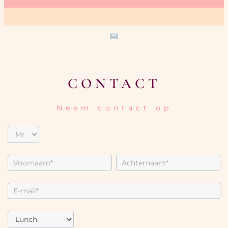
CONTACT
Neem contact op
C
o
n
t
a
c
t